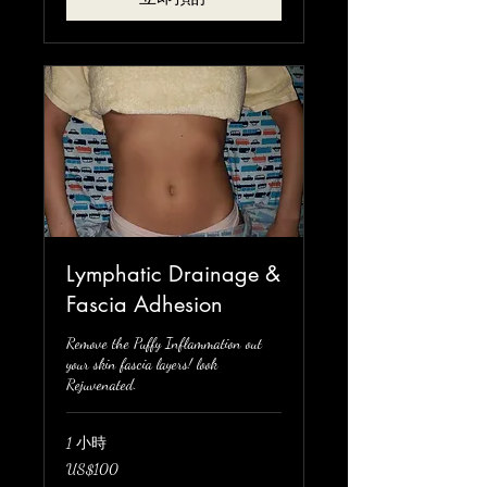
Lymphatic Drainage &
Fascia Adhesion
Remove the Puffy Inflammation out
your skin fascia layers! look
Rejuvenated.
1 小時
100
US$100
美