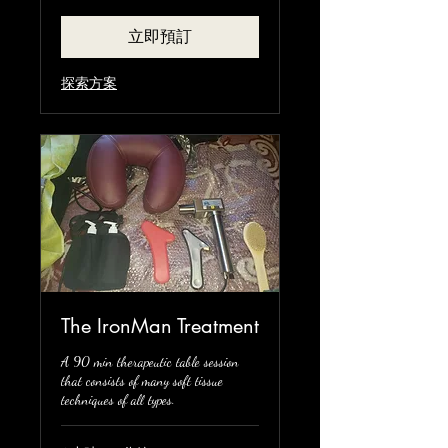
元
立即預訂
探索方案
The IronMan Treatment
A 90 min therapeutic table session
that consists of many soft tissue
techniques of all types.