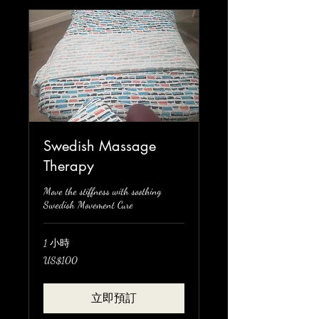
Swedish Massage
Therapy
Move the stiffness with soothing
Swedish Movement Cure
1 小時
100
US$100
美
元
立即預訂