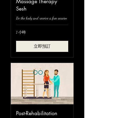
Massage Therapy
Sesh
Be the body and receive a free session
1 小時
立即預訂
Post-Rehabilitation