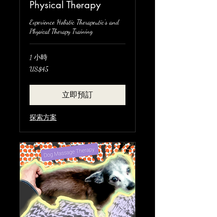
Physical Therapy
Experience Holistic Therapeutic's and
Physical Therapy Training
1 小時
45
US$45
美
元
立即預訂
探索方案