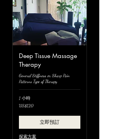
Deep Tissue Massage
Therapy
General Stiffness or Sharp Pain
Patterns Type of Therapy
1 小時
120
US$120
美
元
立即預訂
探索方案