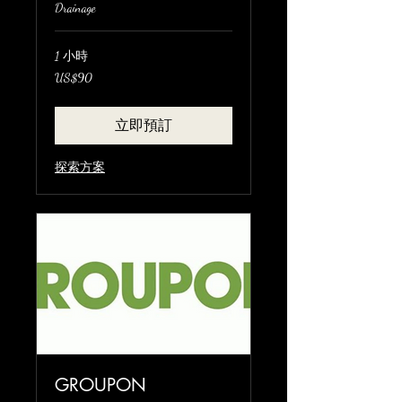
Drainage
1 小時
90
US$90
美
元
立即預訂
探索方案
GROUPON