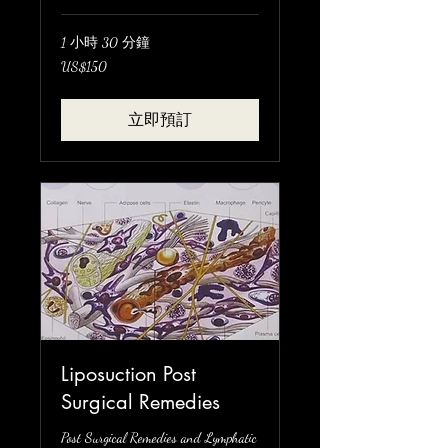
1 小時 30 分鐘
150
US$150
美
元
立即預訂
Liposuction Post
Surgical Remedies
Post Surgical Remedies and Lymphatic