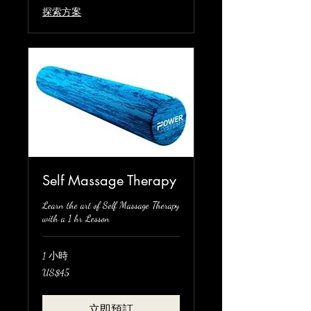
探索方案
Self Massage Therapy
Learn the art of Self Massage Therapy
with a 1 hr Lesson
1 小時
45
US$45
美
元
立即預訂