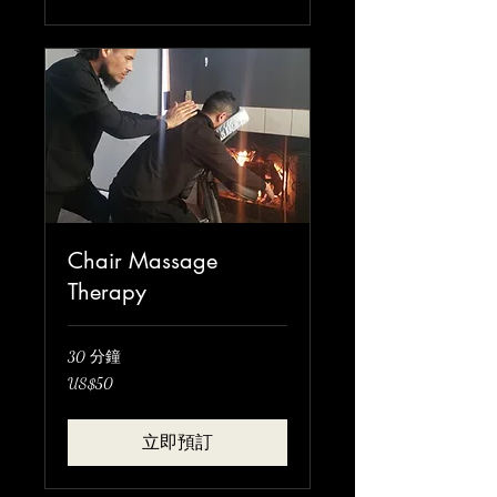
Chair Massage
Therapy
30 分鐘
50
US$50
美
元
立即預訂