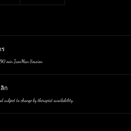
าร
n, 90 min IronMan Session
ลิก
d subject to change by therapist availability.