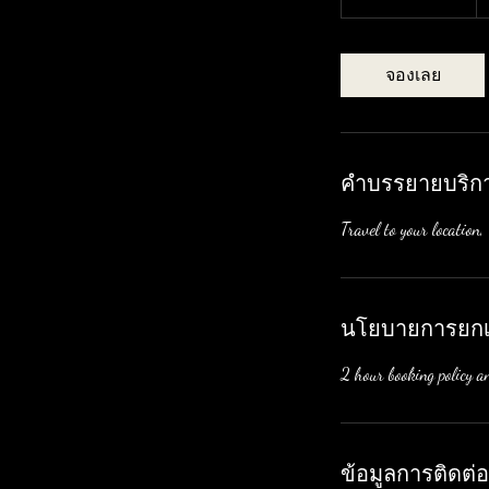
ช
ม
3
จองเลย
0
น
า
ที
คำบรรยายบริก
Travel to your locatio
นโยบายการยกเ
2 hour booking policy an
ข้อมูลการติดต่อ