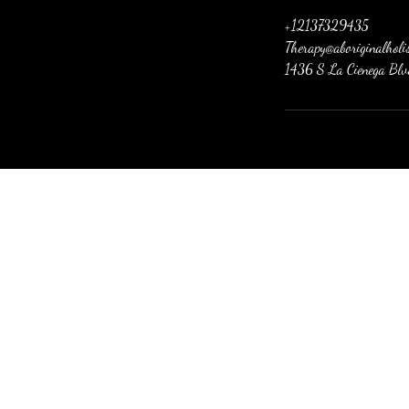
+12137329435
Therapy@aboriginalholi
1436 S La Cienega Bl