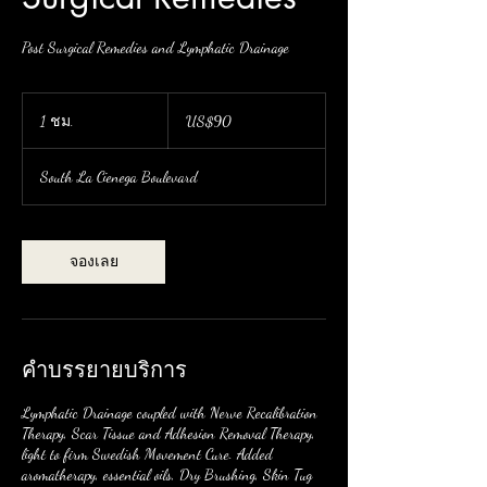
Post Surgical Remedies and Lymphatic Drainage
90
ดอลลาร์
1 ชม.
1
US$90
สหรัฐ
ช
ม
South La Cienega Boulevard
จองเลย
คำบรรยายบริการ
Lymphatic Drainage coupled with Nerve Recalibration
Therapy, Scar Tissue and Adhesion Removal Therapy,
light to firm Swedish Movement Cure. Added
aromatherapy, essential oils, Dry Brushing, Skin Tug