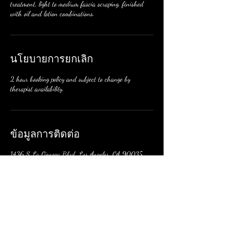
treatment, light to medium fascia scraping, finished
with oil and lotion combinations.
นโยบายการยกเลิก
2 hour booking policy and subject to change by
therapist availability.
ข้อมูลการติดต่อ
1436 S La Cienega Blvd, Los Angeles, CA 90035,
USA
+12137329435
Therapy@aboriginalholisticremedies.com