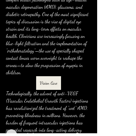
macular degeneration (AMD), glaucoma, and 
diabetic retinopathy. One of the most significant 
topics of discussion is the rise of digital eye 
strain and its long-term effects on macular 
health. Clinicians are increasingly focusing on 
blue-light filtration and the implementation of 
"orthokeratology"—the use of specially shaped 
contact lenses worn overnight to reshape the 
cornea—to slow the progression of myopia in 
children.
Vision Care
เกี่ยวกับ
Welcome to the group! You can connect with
Technologically, the advent of anti-VEGF 
other members, ge
...
(Vascular Endothelial Growth Factor) injections 
อ่านเพิ่มเติม
has revolutionized the treatment of "wet" AMD, 
preventing blindness in millions. However, the 
burden of frequent intraocular injections has 
คน
prompted research into long-acting delivery 
squeakerb
ติดตาม